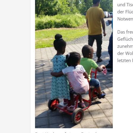
und Tis
der Flü
Notwend
Das fre
Geflüch
zunehme
der Wol
letzten