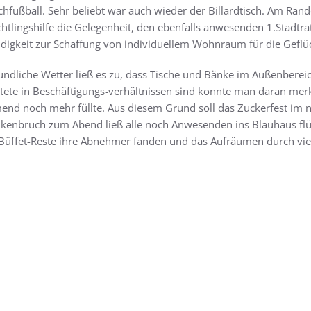
chfußball. Sehr beliebt war auch wieder der Billardtisch. Am Ra
chtlingshilfe die Gelegenheit, den ebenfalls anwesenden 1.Stadtrat
igkeit zur Schaffung von individuellem Wohnraum für die Geflü
undliche Wetter ließ es zu, dass Tische und Bänke im Außenbereic
tete in Beschäftigungs-verhältnissen sind konnte man daran merk
nd noch mehr füllte. Aus diesem Grund soll das Zuckerfest im nä
kenbruch zum Abend ließ alle noch Anwesenden ins Blauhaus flü
 Büffet-Reste ihre Abnehmer fanden und das Aufräumen durch viel