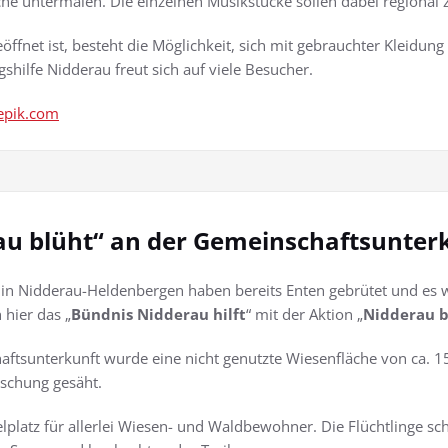
äche untermalen. Die einzelnen Musikstücke sollen dabei regional
ffnet ist, besteht die Möglichkeit, sich mit gebrauchter Kleidun
hilfe Nidderau freut sich auf viele Besucher.
eepik.com
 blüht“ an der Gemeinschaftsunterku
 in Nidderau-Heldenbergen haben bereits Enten gebrütet und es 
 hier das „
Bündnis Nidderau hilft
“ mit der Aktion „
Nidderau b
tsunterkunft wurde eine nicht genutzte Wiesenfläche von ca. 
schung gesäht.
elplatz für allerlei Wiesen- und Waldbewohner. Die Flüchtlinge sc