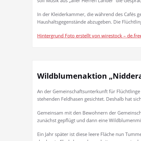
soll Musik aus „aller Herren Länder“ die Gespr
In der Kleiderkammer, die während des Cafés geö
Haushaltsgegenstände abzugeben. Die Flüchtlings
Hintergrund Foto erstellt von wirestock – de.fr
Wildblumenaktion „Nidderau
An der Gemeinschaftsunterkunft für Flüchtlinge
stehenden Feldhasen gesichtet. Deshalb hat sich
Gemeinsam mit den Bewohnern der Gemeinschaf
zunächst gepflügt und dann eine Wildblumenmi
Ein Jahr später ist diese leere Fläche nun Tumm