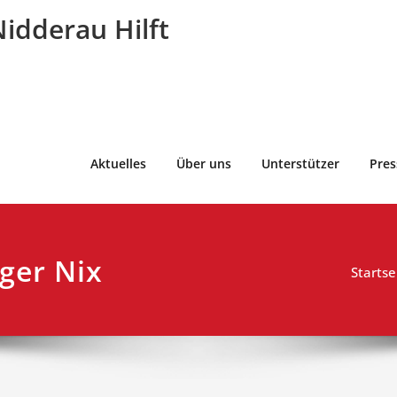
idderau Hilft
Aktuelles
Über uns
Unterstützer
Pres
lger Nix
Startse